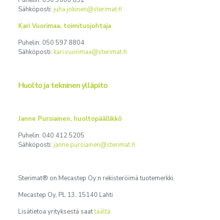
Puhelin: 050 3000 852
Sähköposti:
juha.jokinen@sterimat.fi
Kari Vuorimaa, toimitusjohtaja
Puhelin: 050 597 8804
Sähköposti:
kari.vuorimaa@sterimat.fi
Huolto ja tekninen ylläpito
Janne Pursiainen, huoltopäällikkö
Puhelin: 040 412 5205
Sähköposti:
janne.pursiainen@sterimat.fi
Sterimat® on Mecastep Oy:n rekisteröimä tuotemerkki.
Mecastep Oy, PL 13, 15140 Lahti
Lisätietoa yrityksestä saat
täältä.