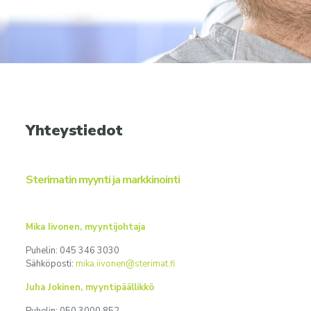
Yhteystiedot
Sterimatin myynti ja markkinointi
Mika Iivonen, myyntijohtaja
Puhelin: 045 346 3030
Sähköposti:
mika.iivonen@sterimat.fi
Juha Jokinen, myyntipäällikkö