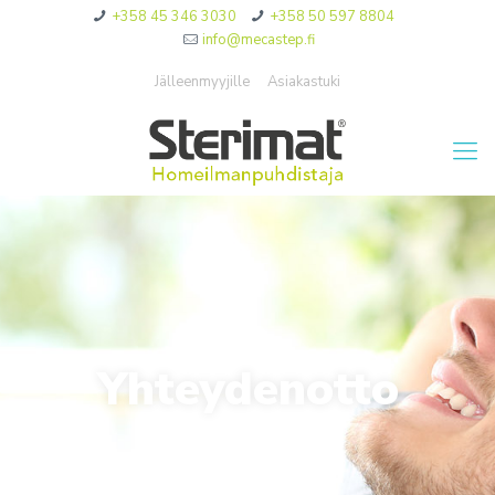
+358 45 346 3030
+358 50 597 8804
info@mecastep.fi
Jälleenmyyjille
Asiakastuki
Yhteydenotto